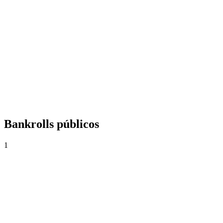
+0,00%
Yield
0
Apostas
0,00
Cuota média
0,0%
Taxa de acerto
Bankrolls públicos
1
Nequi
CO$1.000
·
CO$0
0
Apostas