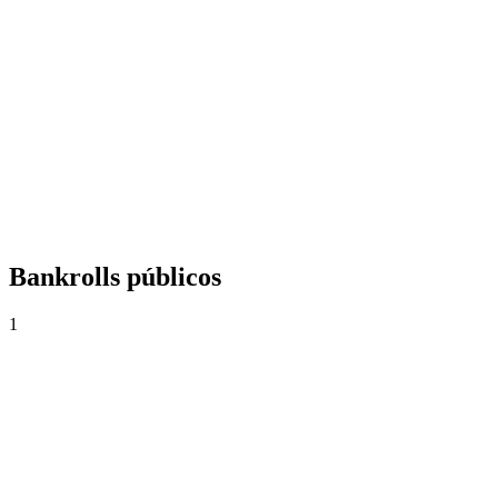
+0,00%
Yield
0
Apostas
0,00
Cuota média
0,0%
Taxa de acerto
Bankrolls públicos
1
Happy
CO$1.000
·
CO$0
0
Apostas