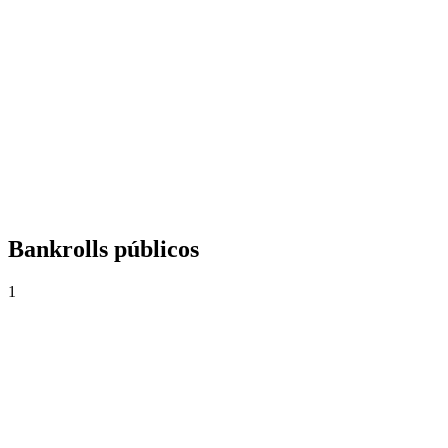
+0,00%
Yield
0
Apuestas
0,00
Cuota media
0,0%
% Acierto
Bankrolls públicos
1
Bankroll principal
1.000€
·
0€
0
Apuestas