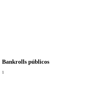
+0,00%
Yield
0
Apuestas
0,00
Cuota media
0,0%
% Acierto
Bankrolls públicos
1
Bankroll principal
1.000€
·
0€
0
Apuestas