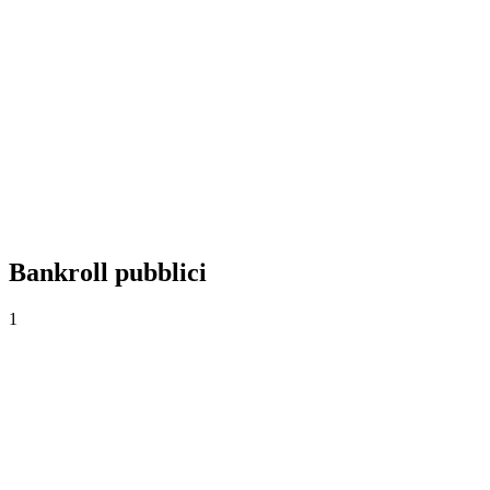
+0,00%
Yield
0
Scommesse
0,00
Quota media
0,0%
Tasso di successo
Bankroll pubblici
1
Bankroll principal
1.000€
·
0€
0
Scommesse