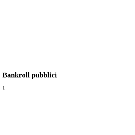
+0,00%
Yield
0
Scommesse
0,00
Quota media
0,0%
Tasso di successo
Bankroll pubblici
1
Cash
CO$1.000
·
CO$0
0
Scommesse