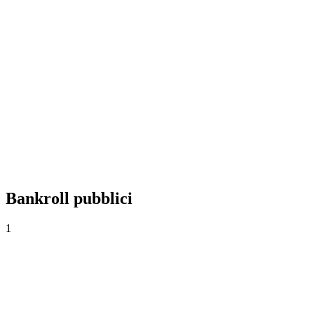
+0,00%
Yield
0
Scommesse
0,00
Quota media
0,0%
Tasso di successo
Bankroll pubblici
1
Yeison
1.000€
·
0€