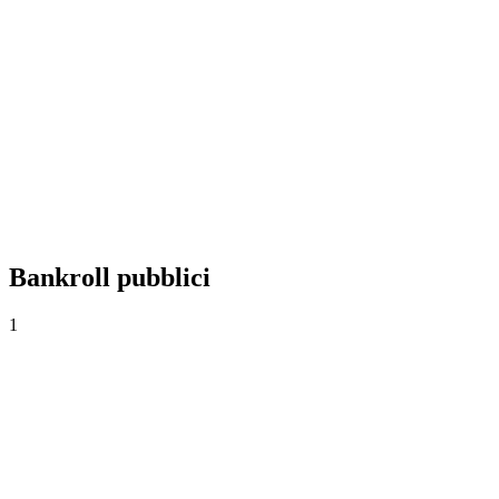
+0,00%
Yield
0
Scommesse
0,00
Quota media
0,0%
Tasso di successo
Bankroll pubblici
1
Bankroll principal
1.000€
·
0€
3
Scommesse