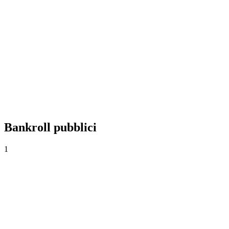
+0,00%
Yield
0
Scommesse
0,00
Quota media
0,0%
Tasso di successo
Bankroll pubblici
1
Odiseo Power
$1.000
·
$0
0
Scommesse