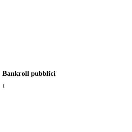
+0,00%
Yield
0
Scommesse
0,00
Quota media
0,0%
Tasso di successo
Bankroll pubblici
1
Bankroll principal
1.000€
·
0€
0
Scommesse