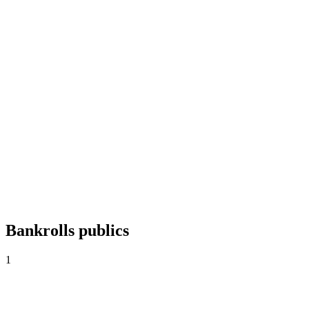
+0,00%
Yield
0
Paris
0,00
Cote moyenne
0,0%
Taux de réussite
Bankrolls publics
1
Bankroll Agosto 💸