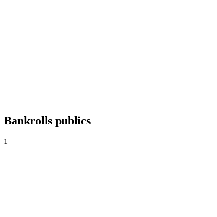
+0,00%
Yield
0
Paris
0,00
Cote moyenne
0,0%
Taux de réussite
Bankrolls publics
1
Cash
CO$1.000
·
CO$0
0
Paris