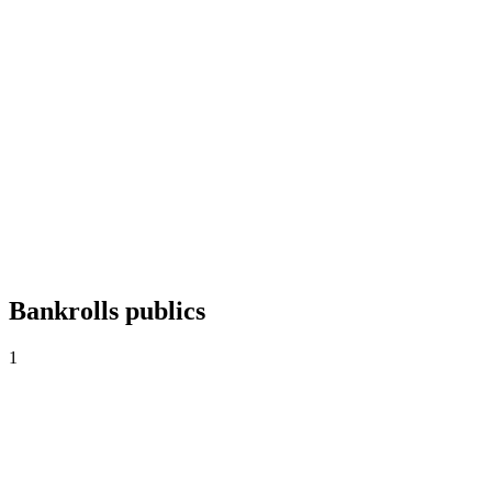
+0,00%
Yield
0
Paris
0,00
Cote moyenne
0,0%
Taux de réussite
Bankrolls publics
1
Apostandoya
AR$1.000
·
AR$0