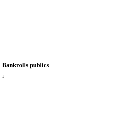
+0,00%
Yield
0
Paris
0,00
Cote moyenne
0,0%
Taux de réussite
Bankrolls publics
1
Odiseo Power
$1.000
·
$0
0
Paris