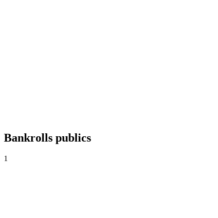
+0,00%
Yield
0
Paris
0,00
Cote moyenne
0,0%
Taux de réussite
Bankrolls publics
1
Djdjd
1.000€
·
0€