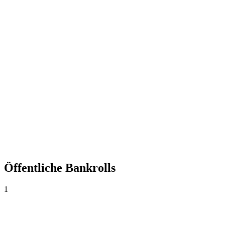
+0,00%
Yield
0
Wetten
0,00
Ø Quote
0,0%
Trefferquote
Öffentliche Bankrolls
1
Bankroll Agosto 💸