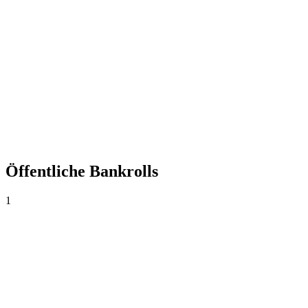
+0,00%
Yield
0
Wetten
0,00
Ø Quote
0,0%
Trefferquote
Öffentliche Bankrolls
1
Bankroll principal
1.000€
·
0€
0
Wetten