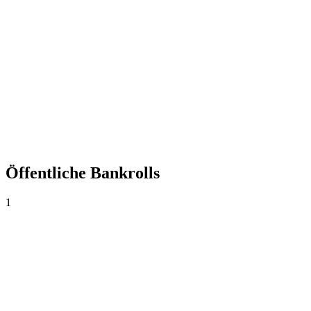
+0,00%
Yield
0
Wetten
0,00
Ø Quote
0,0%
Trefferquote
Öffentliche Bankrolls
1
Ordoñ
CO$1.000
·
CO$0
0
Wetten