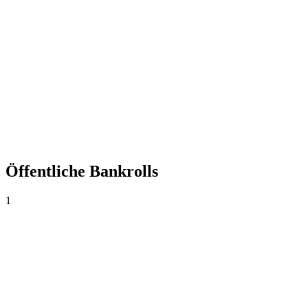
+0,00%
Yield
0
Wetten
0,00
Ø Quote
0,0%
Trefferquote
Öffentliche Bankrolls
1
Jesus
S/1.000
·
S/0
0
Wetten