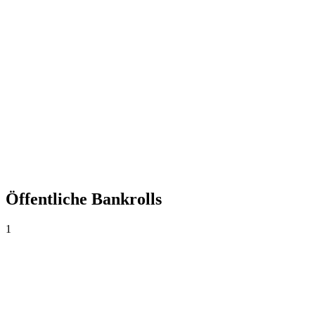
+0,00%
Yield
0
Wetten
0,00
Ø Quote
0,0%
Trefferquote
Öffentliche Bankrolls
1
Apostandoya
AR$1.000
·
AR$0