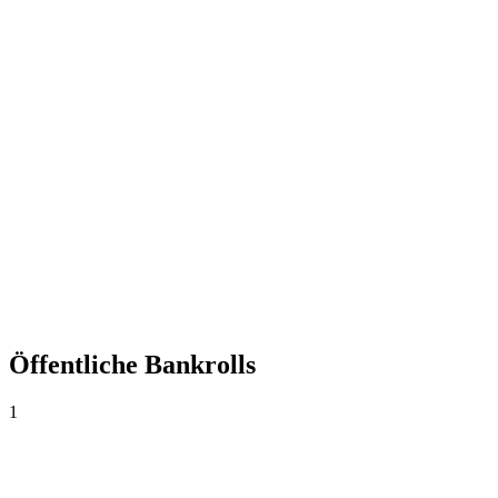
+0,00%
Yield
0
Wetten
0,00
Ø Quote
0,0%
Trefferquote
Öffentliche Bankrolls
1
Bankroll principal