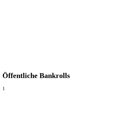
+0,00%
Yield
0
Wetten
0,00
Ø Quote
0,0%
Trefferquote
Öffentliche Bankrolls
1
Bankroll principal
1.000€
·
0€
0
Wetten