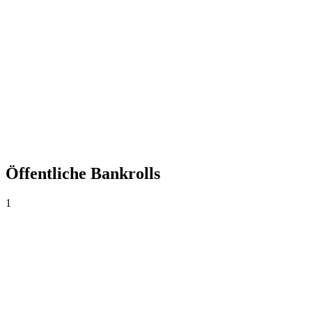
+0,00%
Yield
0
Wetten
0,00
Ø Quote
0,0%
Trefferquote
Öffentliche Bankrolls
1
Bankroll principal
$1.000
·
$0
0
Wetten