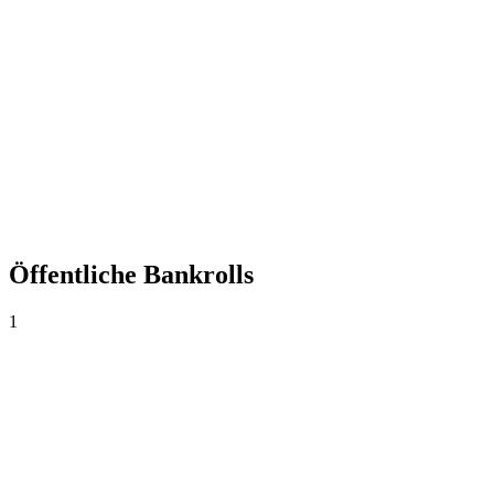
+0,00%
Yield
0
Wetten
0,00
Ø Quote
0,0%
Trefferquote
Öffentliche Bankrolls
1
500
AR$1.000
·
AR$0
1
Wetten