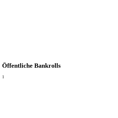
+0,00%
Yield
0
Wetten
0,00
Ø Quote
0,0%
Trefferquote
Öffentliche Bankrolls
1
Bankroll principal
MX$100
·
MX$0
0
Wetten