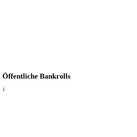
+0,00%
Yield
0
Wetten
0,00
Ø Quote
0,0%
Trefferquote
Öffentliche Bankrolls
1
Bankroll principal
$1.000
·
$0
0
Wetten