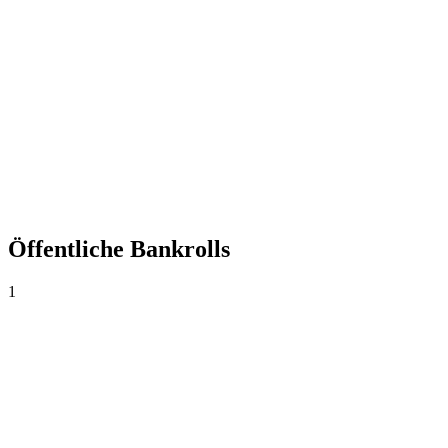
+0,00%
Yield
0
Wetten
0,00
Ø Quote
0,0%
Trefferquote
Öffentliche Bankrolls
1
Jughj
AR$1.000
·
AR$0
0
Wetten